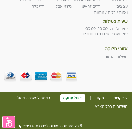
זרי פרחים
קופסאות פרחים
מארזים
סידורי פרחים
עציצים
זרים לראש
גלגלי אבל
זרי כלה
ואזות / כלים / מתנות
שעות פעילות
ימים א' - ה': 09:00-20:00
ימי ו' וערבי חג: 09:00-16:00
אזורי חלוקה
משלוחי החנות
|
|
|
צור קשר
תקנון
ביטול עסקה
כניסה למערכת ניהול
משלוחים בכל הארץ
© כל הזכויות שמורות לפרסום אינטראקטיבי בע״מ