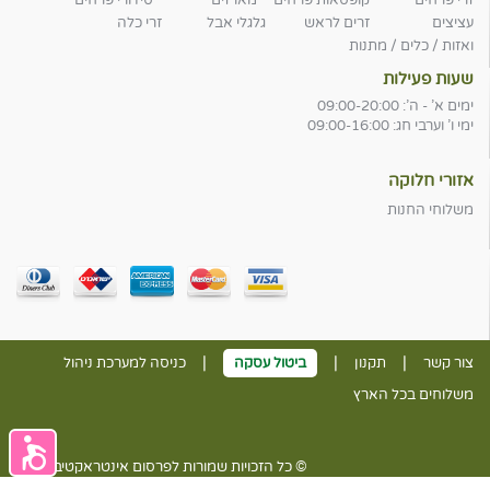
זרי פרחים
קופסאות פרחים
מארזים
סידורי פרחים
עציצים
זרים לראש
גלגלי אבל
זרי כלה
ואזות / כלים / מתנות
שעות פעילות
ימים א' - ה': 09:00-20:00
ימי ו' וערבי חג: 09:00-16:00
אזורי חלוקה
משלוחי החנות
|
|
|
צור קשר
תקנון
ביטול עסקה
כניסה למערכת ניהול
משלוחים בכל הארץ
© כל הזכויות שמורות לפרסום אינטראקטיבי בע״מ