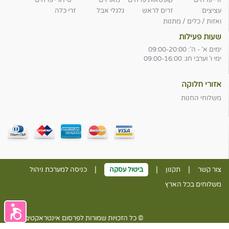
זרי פרחים
קופסאות פרחים
מארזים
סידורי פרחים
עציצים
זרים לראש
גלגלי אבל
זרי כלה
ואזות / כלים / מתנות
שעות פעילות
ימים א' - ה': 09:00-20:00
ימי ו' וערבי חג: 09:00-16:00
אזורי חלוקה
משלוחי החנות
|
|
|
צור קשר
תקנון
ביטול עסקה
כניסה למערכת ניהול
משלוחים בכל הארץ
© כל הזכויות שמורות לפרסום אינטראקטיבי בע״מ