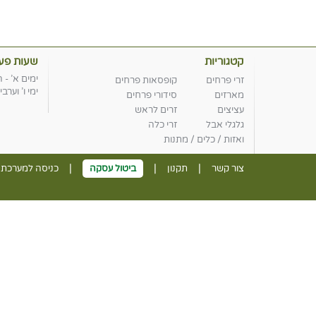
קטגוריות
שעות פעי
ימים א' - ה': -20:00
זרי פרחים
קופסאות פרחים
ימי ו' וערבי חג: :00
מארזים
סידורי פרחים
עציצים
זרים לראש
גלגלי אבל
זרי כלה
ואזות / כלים / מתנות
|
|
|
צור קשר
תקנון
ביטול עסקה
כניסה למערכת נ